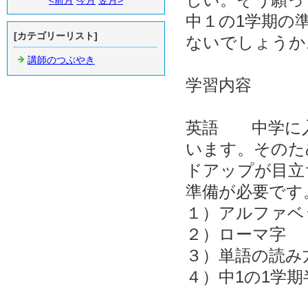
<前月
今月
翌月>
中１の1学期の
[カテゴリーリスト]
ないでしょうか
講師のつぶやき
学習内容
英語 中学に入
います。そのた
ドアップが目立
準備が必要です
１）アルファベ
２）ローマ字
３）単語の読み
４）中1の1学