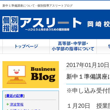
新中１準備講座について - 個別指導アスリートブログ
2017年01月10日 
新中１準備講座
※申し込み受付
[
最近の記事
]
津波警報
１月20日 授