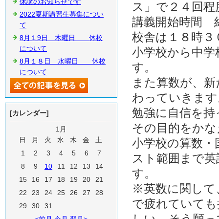
休講のお知らせです
ス」で２４回程
2022夏期講習生募集につい
講義開始時間 
て
校舎は１８時３
8月１9日 木曜日 休校
について
小学校から中学
8月１８日 水曜日 休校
す。
について
また算数が、新
わっていきます
勉強に自信を持
[カレンダー]
その目的をかな
1月
日
月
火
水
木
金
土
小学校の算数・
1
2
3
4
5
6
7
スト範囲まで英
8
9
10
11
12
13
14
す。
15
16
17
18
19
20
21
※英数に関して
22
23
24
25
26
27
28
で疲れていても
29
30
31
しい。そう願っ